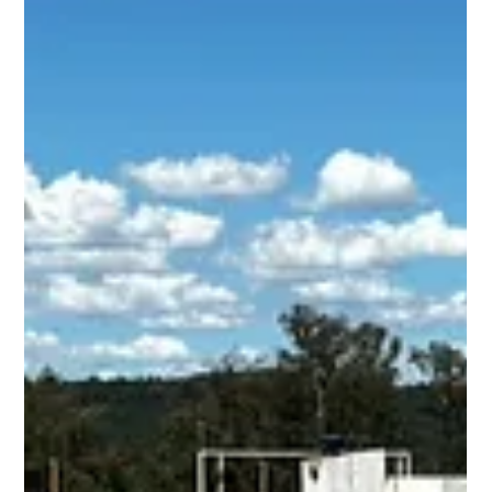
Marcos Rodrigues
10 de jun.
3 min de leitura
IntegraQM 2026: qualidade,
inovação e sustentabilidade
impulsionam a indústria do Norte
do Paraná
O IntegraQM 2026 reuniu líderes, pesquisadores e
empresas para discutir inovação, sustentabilidade,
novos materiais, economia circular e o futuro da
indústria química. Confira os principais insights do