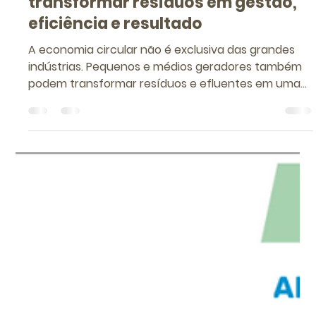
Marcos Rodrigues
10 de jul.
3 min de leitura
Economia circular para pequenos e
médios geradores: como
transformar resíduos em gestão,
eficiência e resultado
A economia circular não é exclusiva das grandes
indústrias. Pequenos e médios geradores também
podem transformar resíduos e efluentes em uma
agenda de eficiência, conformidade e redução de
desperdícios. Neste artigo, a DMB mostra como a