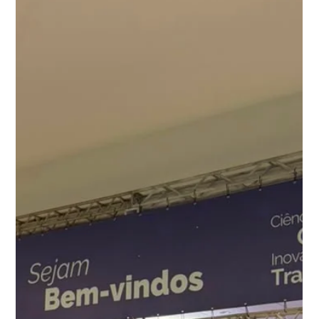
Marcos Rodrigues
24 de jun.
2 min de leitura
Como se preparar para uma
fiscalização ambiental
Entenda quais documentos, controles e práticas
são essenciais para enfrentar uma fiscalização
ambiental com segurança e descubra como a
terceirização do tratamento de efluentes e
resíduos pode reduzir riscos para sua empresa.