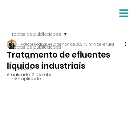
Todas as publicações
Marcos Rodrigues
21 de nov. de 2024
3 min de leitura
Todas as publicações
Tratamento de efluentes
Efluentes
líquidos industriais
Resíduos
Atualizado:
21 de abr.
ESG aplicado