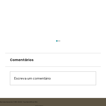
Comentários
Escreva um comentário
DMB conclui participação no
Programa Brasil Mais Produtivo e
Rod. Celso Garcia Cid, 17.385 KM 367 - Toyo Sen I (08h às 18h)
INSTAGRAM