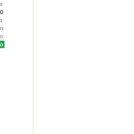
. 
0 
.
a 
o 
o 