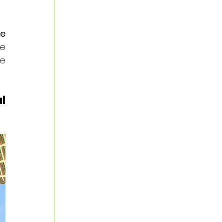
e 
e 
e 
 