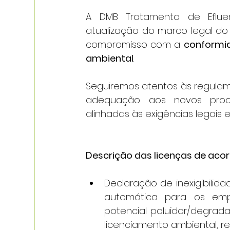
A DMB Tratamento de Eflue
atualização do marco legal do
compromisso com a 
conformid
ambiental
.
Seguiremos atentos às regulam
adequação aos novos proce
alinhadas às exigências legais 
Descrição das licenças de acord
Declaração de inexigibilida
automática para os empr
potencial poluidor/degrada
licenciamento ambiental, re