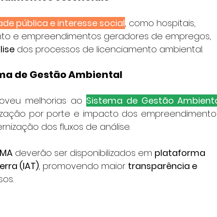
dade pública e interesse social
, como hospitais, 
nto e empreendimentos geradores de empregos, 
lise
 dos processos de licenciamento ambiental.
ema de Gestão Ambiental
oveu melhorias ao 
Sistema de Gestão Ambienta
ização por porte e impacto dos empreendimentos
nização dos fluxos de análise.
IMA
 deverão ser disponibilizados em 
plataforma 
erra (IAT)
, promovendo maior 
transparência e 
sos.