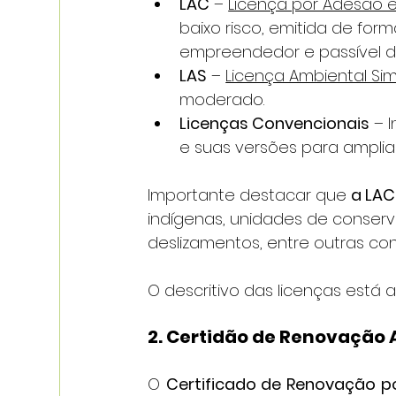
LAC
 – 
Licença por Adesão
baixo risco, emitida de fo
empreendedor e passível de 
LAS
 – 
Licença Ambiental Sim
moderado.
Licenças Convencionais
 – 
e suas versões para amplia
Importante destacar que 
a LAC
indígenas, unidades de conserva
deslizamentos, entre outras con
O descritivo das licenças está ao
2. Certidão de Renovação
O 
Certificado de Renovação po