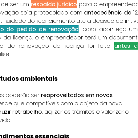
o de ser um 
respaldo jurídico
 para o empreendedor
novação seja protocolado com 
antecedência de 12
tinuidade do licenciamento até a decisão definitiva
zo do pedido de renovação
, caso aconteça um
to da licença, o empreendedor terá um document
o de renovação de licença foi feito 
antes d
ise.
studos ambientais
s poderão ser 
reaproveitados em novos 
desde que compatíveis com o objeto da nova 
duzir retrabalho
, agilizar os trâmites e valorizar o 
ido.
endimentos essenciais