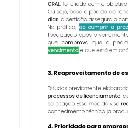
CRA
L, foi criado com o objetiv
Ou seja, caso o pedido de re
dias
, a certidão assegura a con
Na prática, 
ao cumprir o pra
fiscalização após o vencimen
que 
comprova
 que o pedid
vencimento
 e que está em anál
3. Reaproveitamento de e
Estudos previamente elaborado
processos de licenciamento
, 
solicitação. Essa medida visa 
re
conhecimento técnico já produz
4. Prioridade para empre