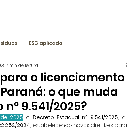
Sobre a DMB
ESG e Mercado
Dúvidas e contato
síduos
ESG aplicado
025
7 min de leitura
 para o licenciamento
 Paraná: o que muda
 nº 9.541/2025?
l de 2025
 o 
Decreto Estadual nº 9.541/2025
, qu
 22.252/2024