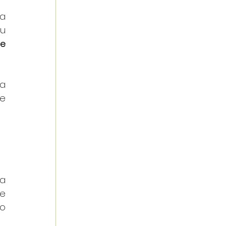
a 
u 
e 
a 
e 
a 
e 
o 