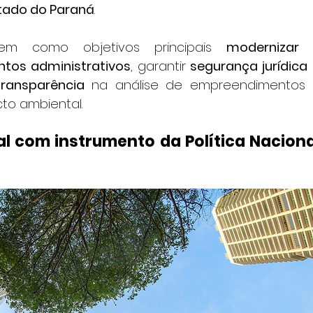
tado do Paraná
.
m como objetivos principais 
modernizar 
ntos administrativos
, garantir 
segurança jurídica
 
transparência
 na análise de empreendimentos 
to ambiental.
 com instrumento da Política Nacional