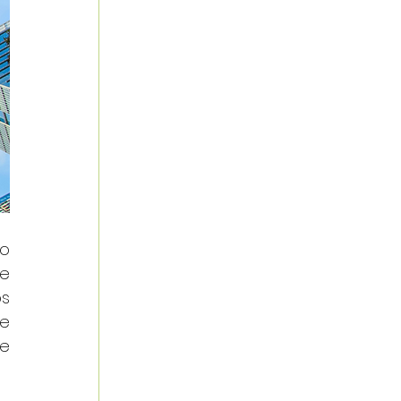
A Lei Federal nº 6.938/1981 institui a Política Nacional do Meio Ambiente e define o 
e 
s 
e 
e 