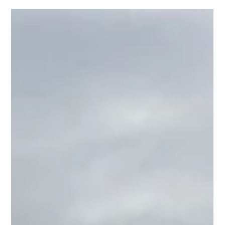
Marcos Rodrigues
21 de nov. de 2024
3 min de leitura
Tratamento de efluentes líquidos
industriais