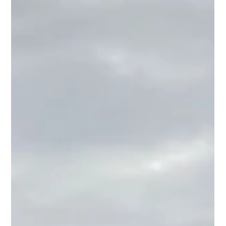
Tratamento de efluentes industriais, por quê terceirizar?