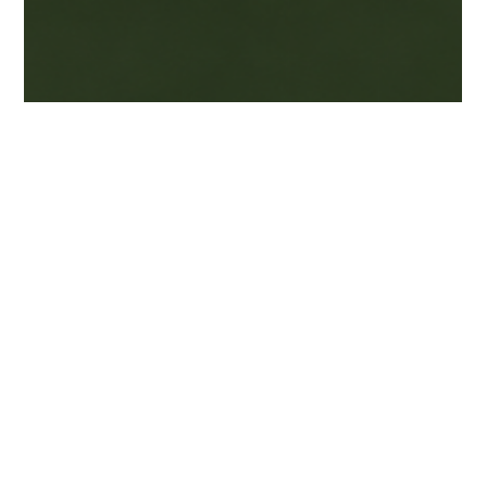
Marcos Rodrigues
19 de mai.
3 min de leitura
Passivo ambiental: o custo
invisível que pode comprometer a
operação da empresa
Entenda como passivos ambientais surgem, quais riscos
podem comprometer empresas e como a gestão de resíduos
e efluentes reduz multas, prejuízos e insegurança jurídica.