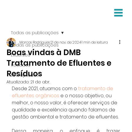
Todas as publicações
Marcos Rodrigues
21 de nov. de 2024
1 min de leitura
Todas as publicações
Boas vindas à DMB
Efluentes
Tratamento de Efluentes e
Resíduos
Resíduos
ESG aplicado
Atualizado:
21 de abr.
Desde 2021, atuamos com o 
tratamento de 
efluentes orgânicos
 e o nosso objetivo, ou 
melhor, o nosso valor, é oferecer serviços de 
qualidade e excelência quando falamos de 
gestão ambiental e tratamento de efluentes.
Dessa maneira, o enfoque é trazer 