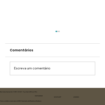
Comentários
Escreva um comentário
Efluentes líquidos: o risco invisível
que gera passivos ambientais nas
Rod. Celso Garcia Cid, 17.385 KM 367 - Toyo Sen I (08h às 18h)
INSTAGRAM
WHATSAPP
LINKEDIN
empresas
Todos os direitos reservados à DMB Tratamento de Efluentes e Resíduos.