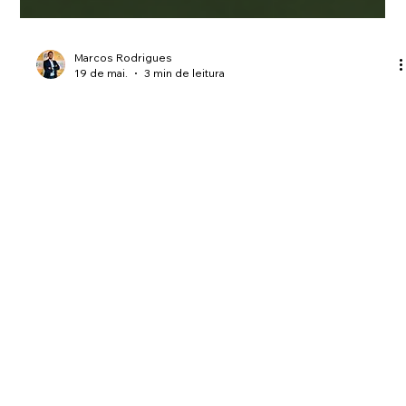
Marcos Rodrigues
19 de mai.
3 min de leitura
Passivo ambiental: o custo
invisível que pode comprometer a
operação da empresa
Entenda como passivos ambientais surgem, quais riscos
podem comprometer empresas e como a gestão de resíduos
e efluentes reduz multas, prejuízos e insegurança jurídica.
Rod. Celso Garcia Cid, 17.385 KM 367 - Toyo Sen I (08h às 18h)
INSTAGRAM