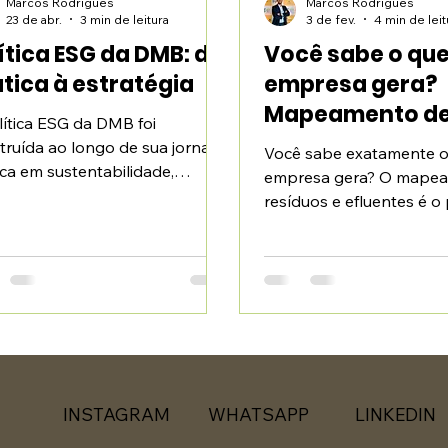
Marcos Rodrigues
Marcos Rodrigues
23 de abr.
3 min de leitura
3 de fev.
4 min de leit
ítica ESG da DMB: da
Você sabe o que
tica à estratégia
empresa gera?
Mapeamento d
lítica ESG da DMB foi
resíduos e eflu
truída ao longo de sua jornada
Você sabe exatamente o
ica em sustentabilidade,
empresa gera? O mape
olidando diretrizes ambientais,
resíduos e efluentes é o
ais e de governança aplicadas
passo para uma gestão 
ia a dia da operação.
segura, preventiva e ali
exigências legais no Par
Brasil.
INSTAGRAM
WHATSAPP
LINKEDIN